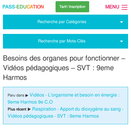
PASS
-EDU
CA
TION
MENU
Tarif / Inscription
Recherche par Catégories
Recherche par Mots-Clés
Besoins des organes pour fonctionner –
Vidéos pédagogiques – SVT : 9eme
Harmos
Vidéos - L'organisme et besoin en énergie :
Paru dans ▶
9eme Harmos 9e C.O
Respiration - Apport du dioxygène au sang -
Plus récent ▶
Vidéos pédagogiques - SVT : 9eme Harmos