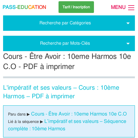
PASS
-EDU
CA
TION
MENU
Tarif / Inscription
Recherche par Catégories
Recherche par Mots-Clés
Cours - Être Avoir : 10eme Harmos 10e
C.O - PDF à imprimer
L’impératif et ses valeurs – Cours : 10ème
Harmos – PDF à imprimer
Cours - Être Avoir : 10eme Harmos 10e C.O
Paru dans ▶
L’impératif et ses valeurs – Séquence
Lié à la séquence ▶
complète : 10ème Harmos