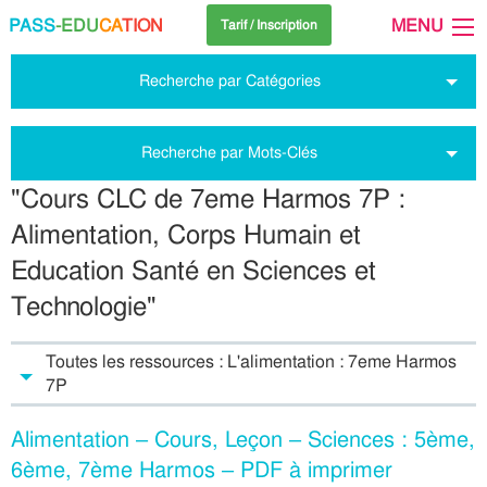
PASS
-EDU
CA
TION
MENU
Tarif / Inscription
Recherche par Catégories
Recherche par Mots-Clés
"Cours CLC de 7eme Harmos 7P :
Alimentation, Corps Humain et
Education Santé en Sciences et
Technologie"
Toutes les ressources : L'alimentation : 7eme Harmos
7P
Alimentation – Cours, Leçon – Sciences : 5ème,
6ème, 7ème Harmos – PDF à imprimer