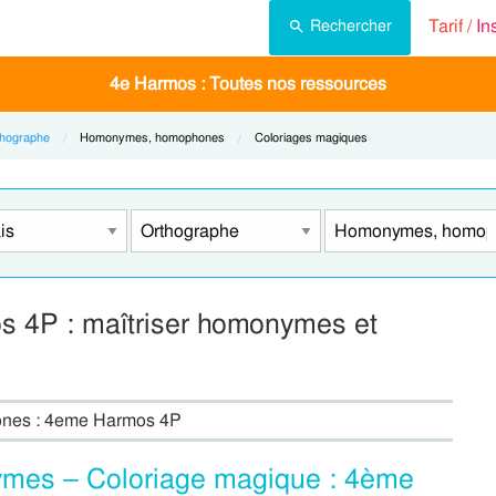
Tarif /
In
Rechercher
4e Harmos : Toutes nos ressources
hographe
Current:
Homonymes, homophones
Current:
Coloriages magiques
 4P : maîtriser homonymes et
ones : 4eme Harmos 4P
nymes – Coloriage magique : 4ème