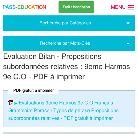
PASS
-EDU
CA
TION
MENU
Tarif / Inscription
Recherche par Catégories
Recherche par Mots-Clés
Evaluation Bilan - Propositions
subordonnées relatives : 9eme Harmos
9e C.O - PDF à imprimer
PDF gratuit à imprimer
Evaluations 9eme Harmos 9e C.O Français :
Grammaire Phrase / Types de phrase Propositions
subordonnées relatives - PDF gratuit à imprimer