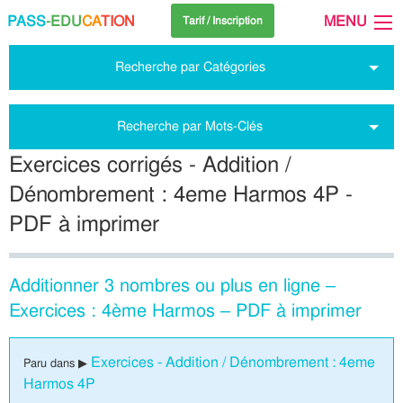
PASS
-EDU
CA
TION
MENU
Tarif / Inscription
Recherche par Catégories
Recherche par Mots-Clés
Exercices corrigés - Addition /
Dénombrement : 4eme Harmos 4P -
PDF à imprimer
Additionner 3 nombres ou plus en ligne –
Exercices : 4ème Harmos – PDF à imprimer
Exercices - Addition / Dénombrement : 4eme
Paru dans ▶
Harmos 4P