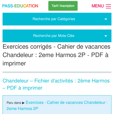
PASS
-EDU
CA
TION
MENU
Tarif / Inscription
Recherche par Catégories
Recherche par Mots-Clés
Exercices corrigés - Cahier de vacances
Chandeleur : 2eme Harmos 2P - PDF à
imprimer
Chandeleur – Fichier d’activités : 2ème Harmos
– PDF à imprimer
Exercices - Cahier de vacances Chandeleur :
Paru dans ▶
2eme Harmos 2P