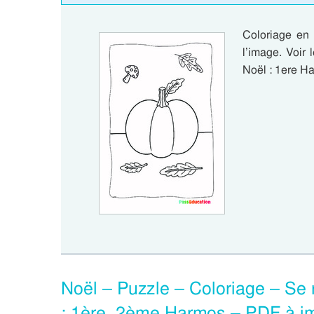
Coloriage en 
l’image. Voir
Noël : 1ere H
Noël – Puzzle – Coloriage – Se 
: 1ère, 2ème Harmos – PDF à i