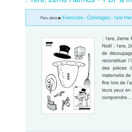
Exercices - Coloriages : 1ere H
Paru dans ▶
: 1ere, 2eme 
Noël : 1ere, 
de découpage
reconstituer l
des pièces d
maternelle de 
fine lors de l
leurs yeux en
comprendre…