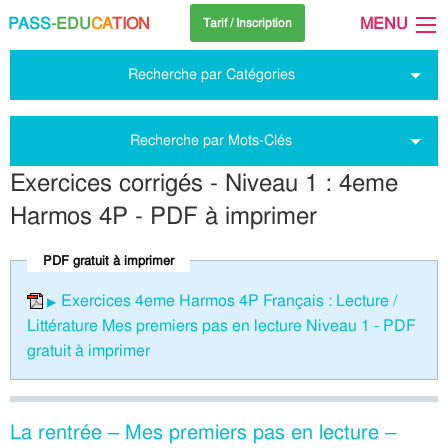
PASS
-EDU
CA
TION
MENU
Tarif / Inscription
Recherche par Catégories
Recherche par Mots-Clés
Exercices corrigés - Niveau 1 : 4eme
Harmos 4P - PDF à imprimer
PDF gratuit à imprimer
Exercices 4eme Harmos 4P Français : Lecture /
Littérature Mes premiers pas en lecture Niveau 1 - PDF
gratuit à imprimer
La rentrée – Mes premiers pas en lecture –