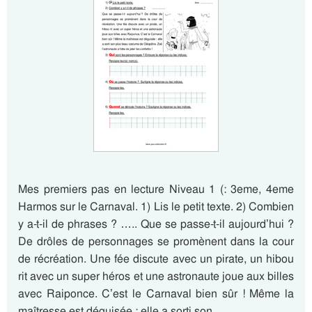
Mes premiers pas en lecture Niveau 1 (: 3eme, 4eme
Harmos sur le Carnaval. 1) Lis le petit texte. 2) Combien
y a-t-il de phrases ? ….. Que se passe-t-il aujourd’hui ?
De drôles de personnages se promènent dans la cour
de récréation. Une fée discute avec un pirate, un hibou
rit avec un super héros et une astronaute joue aux billes
avec Raiponce. C’est le Carnaval bien sûr ! Même la
maîtresse est déguisée : elle a sorti son…