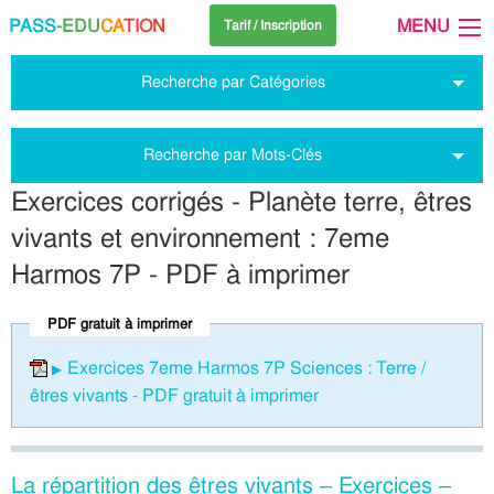
PASS
-EDU
CA
TION
MENU
Tarif / Inscription
Recherche par Catégories
Recherche par Mots-Clés
Exercices corrigés - Planète terre, êtres
vivants et environnement : 7eme
Harmos 7P - PDF à imprimer
PDF gratuit à imprimer
Exercices 7eme Harmos 7P Sciences : Terre /
êtres vivants - PDF gratuit à imprimer
La répartition des êtres vivants – Exercices –