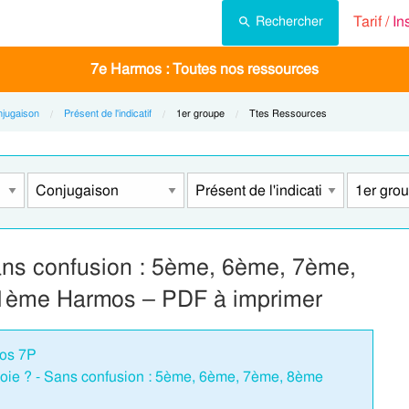
Tarif /
In
Rechercher
7e Harmos : Toutes nos ressources
jugaison
Présent de l'indicatif
Current:
1er groupe
Current:
Ttes Ressources
Sans confusion : 5ème, 6ème, 7ème,
1ème Harmos – PDF à imprimer
mos 7P
voie ? - Sans confusion : 5ème, 6ème, 7ème, 8ème