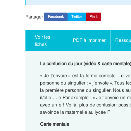
Partager
Facebook
Twitter
Pin It
Voir les
PDF à imprimer
Ressour
fiches
La confusion du jour (vidéo & carte mentale) :
« Je t’envoie » est la forme correcte. Le 
personne du singulier : « j’envoie ». Tous le
la première personne du singulier. Nous auro
il/elle ….e Par exemple : « Je t’envoie un m
avec un e ! Voilà, plus de confusion possibl
savoir de la maternelle au lycée !”
Carte mentale