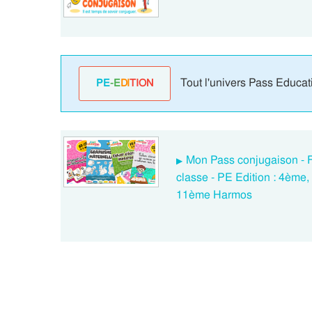
Tout l'univers Pass Educat
PE
-E
DI
TION
Mon Pass conjugaison - F
classe - PE Edition : 4èm
11ème Harmos