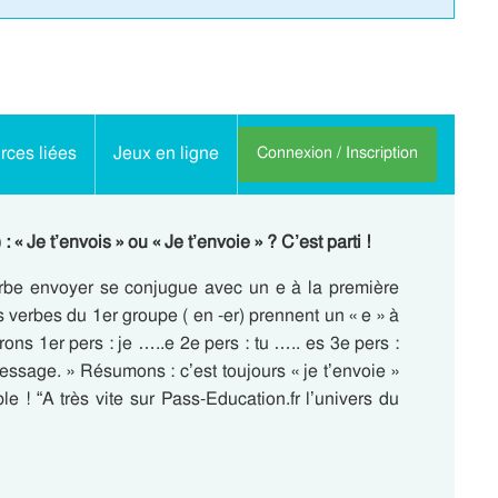
ces liées
Jeux en ligne
Connexion / Inscription
 « Je t’envois » ou « Je t’envoie » ? C’est parti !
verbe envoyer se conjugue avec un e à la première
s verbes du 1er groupe ( en -er) prennent un « e » à
ns 1er pers : je …..e 2e pers : tu ….. es 3e pers :
essage. » Résumons : c’est toujours « je t’envoie »
e ! “A très vite sur Pass-Education.fr l’univers du