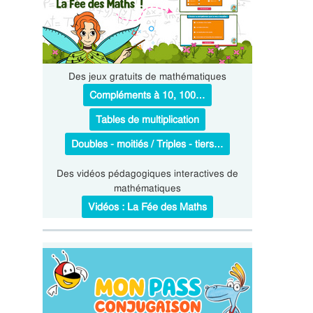
Des jeux gratuits de mathématiques
Compléments à 10, 100…
Tables de multiplication
Doubles - moitiés / Triples - tiers…
Des vidéos pédagogiques interactives de
mathématiques
Vidéos : La Fée des Maths