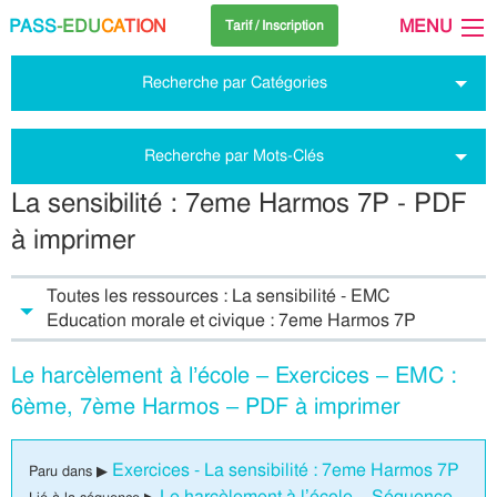
PASS
-EDU
CA
TION
MENU
Tarif / Inscription
Recherche par Catégories
Recherche par Mots-Clés
La sensibilité : 7eme Harmos 7P - PDF
à imprimer
Toutes les ressources : La sensibilité - EMC
Education morale et civique : 7eme Harmos 7P
Le harcèlement à l’école – Exercices – EMC :
6ème, 7ème Harmos – PDF à imprimer
Exercices - La sensibilité : 7eme Harmos 7P
Paru dans ▶
Le harcèlement à l’école – Séquence –