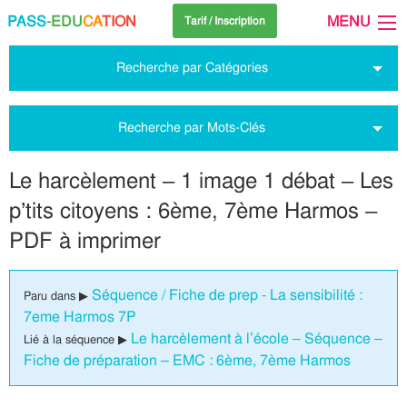
PASS
-EDU
CA
TION
MENU
Tarif / Inscription
Recherche par Catégories
Recherche par Mots-Clés
Le harcèlement – 1 image 1 débat – Les
p’tits citoyens : 6ème, 7ème Harmos –
PDF à imprimer
Séquence / Fiche de prep - La sensibilité :
Paru dans ▶
7eme Harmos 7P
Le harcèlement à l’école – Séquence –
Lié à la séquence ▶
Fiche de préparation – EMC : 6ème, 7ème Harmos