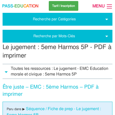
PASS
-EDU
CA
TION
MENU
Tarif / Inscription
Recherche par Catégories
Recherche par Mots-Clés
Le jugement : 5eme Harmos 5P - PDF à
imprimer
Toutes les ressources : Le jugement - EMC Education
morale et civique : 5eme Harmos 5P
Être juste – EMC : 5ème Harmos – PDF à
imprimer
Séquence / Fiche de prep - Le jugement :
Paru dans ▶
5eme Harmos 5P