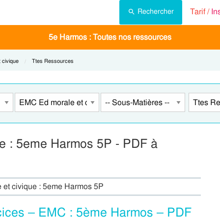
Tarif /
In
Rechercher
5e Harmos : Toutes nos ressources
 civique
Current:
Ttes Ressources
ue : 5eme Harmos 5P - PDF à
e et civique : 5eme Harmos 5P
rcices – EMC : 5ème Harmos – PDF