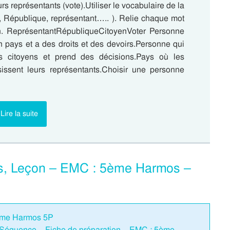
rs représentants (vote).Utiliser le vocabulaire de la
n, République, représentant….. ). Relie chaque mot
on. ReprésentantRépubliqueCitoyenVoter Personne
n pays et a des droits et des devoirs.Personne qui
es citoyens et prend des décisions.Pays où les
sissent leurs représentants.Choisir une personne
Lire la suite
rs, Leçon – EMC : 5ème Harmos –
5eme Harmos 5P
 Séquence – Fiche de préparation – EMC : 5ème