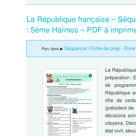
La République française – Séqu
: 5ème Harmos – PDF à imprim
Séquence / Fiche de prep - Vivr
Paru dans ▶
La République
préparation :
de programm
République av
rôle de cert
(président de
décisions son
citoyens. Déco
état civil, sé