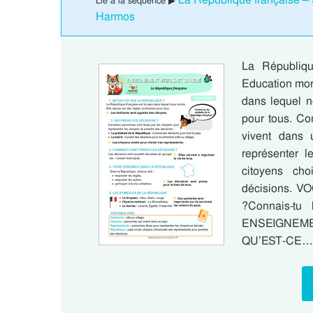
Lié à la séquence ▶
Harmos
La Républiq
Education mora
dans lequel n
pour tous. Co
vivent dans 
représenter l
citoyens cho
décisions. VO
?Connais-tu
ENSEIGNEMEN
QU’EST-CE…