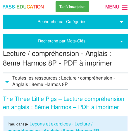
PASS
-EDU
CA
TION
MENU
Tarif / Inscription
Recherche par Catégories
Recherche par Mots-Clés
Lecture / compréhension - Anglais :
8eme Harmos 8P - PDF à imprimer
Toutes les ressources : Lecture / compréhension -
Anglais : 8eme Harmos 8P
The Three Little Pigs – Lecture compréhension
en anglais : 8ème Harmos – PDF à imprimer
Leçons et exercices - Lecture /
Paru dans ▶
compréhension - Anglais : 8eme Harmos 8P