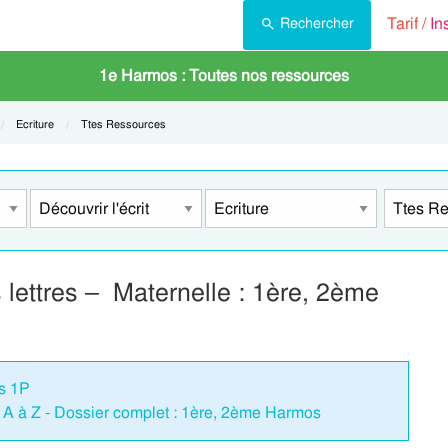
Tarif /
In
Rechercher
1e Harmos : Toutes nos ressources
Current:
Ecriture
Current:
Ttes Ressources
s lettres – Maternelle : 1ère, 2ème
os 1P
de A à Z - Dossier complet : 1ère, 2ème Harmos