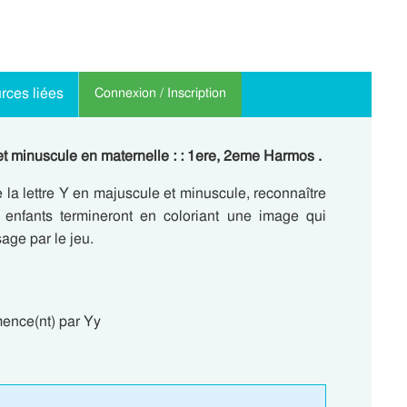
rces liées
Connexion / Inscription
 et minuscule en maternelle : : 1ere, 2eme Harmos .
 la lettre Y en majuscule et minuscule, reconnaître
 enfants termineront en coloriant une image qui
age par le jeu.
mence(nt) par Yy