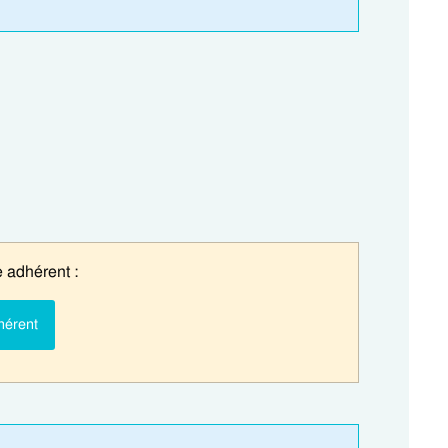
 adhérent :
hérent