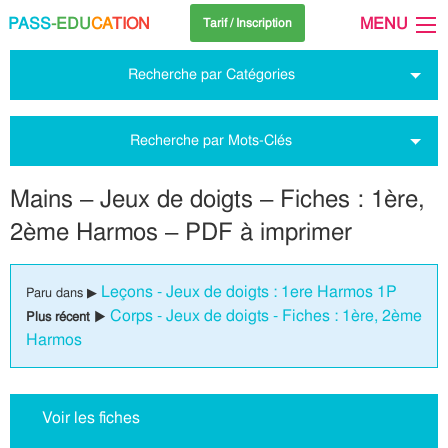
PASS
-EDU
CA
TION
MENU
Tarif / Inscription
Recherche par Catégories
Recherche par Mots-Clés
Mains – Jeux de doigts – Fiches : 1ère,
2ème Harmos – PDF à imprimer
Leçons - Jeux de doigts : 1ere Harmos 1P
Paru dans ▶
Corps - Jeux de doigts - Fiches : 1ère, 2ème
Plus récent ▶
Harmos
Voir les fiches