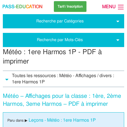
PASS
-EDU
CA
TION
MENU
Tarif / Inscription
Recherche par Catégories
Recherche par Mots-Clés
Météo : 1ere Harmos 1P - PDF à
imprimer
Toutes les ressources : Météo - Affichages / divers :
1ere Harmos 1P
Météo – Affichages pour la classe : 1ère, 2ème
Harmos, 3eme Harmos – PDF à imprimer
Leçons - Météo : 1ere Harmos 1P
Paru dans ▶