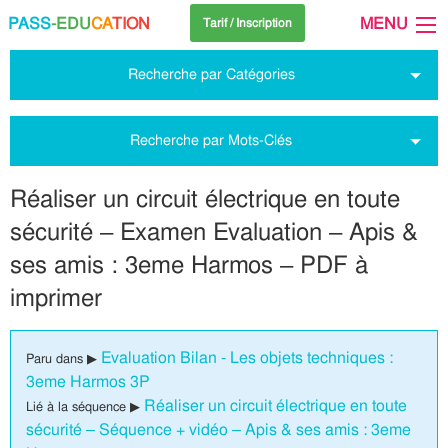
PASS
-EDU
CA
TION
MENU
Tarif / Inscription
Recherche par Catégories
Recherche par Mots-Clés
Réaliser un circuit électrique en toute
sécurité – Examen Evaluation – Apis &
ses amis : 3eme Harmos – PDF à
imprimer
Evaluation Bilan - Les objets techniques :
Paru dans ▶
3eme Harmos 3P
Réaliser un circuit électrique en toute
Lié à la séquence ▶
sécurité – Séquence + vidéo – Apis & ses amis : 3eme