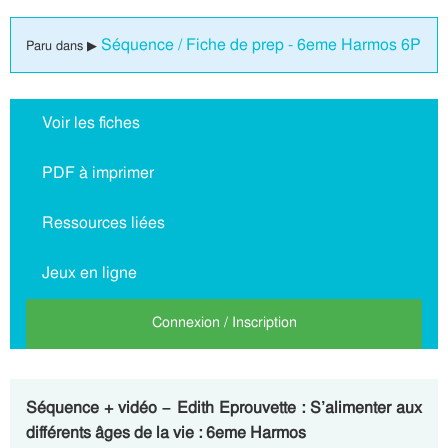
Séquence / Fiche de prep - 6eme Harmos 6P
Paru dans ▶
Voir les fiches
PDF à imprimer
Ressources liées
Jeux en ligne
Connexion / Inscription
Séquence + vidéo – Edith Eprouvette : S’alimenter aux
différents âges de la vie : 6eme Harmos