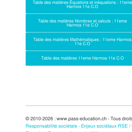
Table des matières Équations et inéquations : 11em
Harmos 11e C.O
Table des matières Nombres et calculs : 11eme
Harmos 11e C.O
Table des matières Mathématiques : 11eme Harmos
11e C.O
Table des matières 11eme Harmos 11e C.O
© 2010-2026 : www.pass-education.ch - Tous droit
Responsabilité sociétale - Enjeux sociétaux RSE 