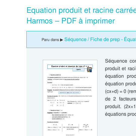
Equation produit et racine car
Harmos – PDF à imprimer
Séquence / Fiche de prep - Équa
Paru dans ▶
Séquence com
produit et ra
équation prod
équation produ
(cx+d) = 0 (re
de 2 facteur
produit. (2x+
équations prod