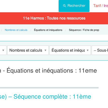
Tarif /
In
Rechercher
11e Harmos : Toutes nos ressources
Nombres et calculs
Current:
Équations et inéquations
Current:
Séquence / Fiche de prep
 - Équations et inéquations : 11eme
se) – Séquence complète : 11ème