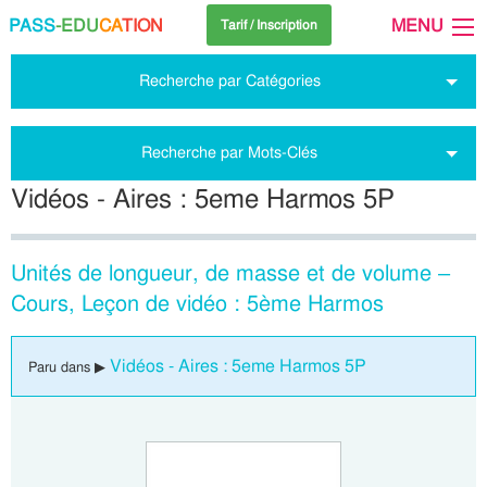
PASS
-EDU
CA
TION
MENU
Tarif / Inscription
Recherche par Catégories
Recherche par Mots-Clés
Vidéos - Aires : 5eme Harmos 5P
Unités de longueur, de masse et de volume –
Cours, Leçon de vidéo : 5ème Harmos
Vidéos - Aires : 5eme Harmos 5P
Paru dans ▶