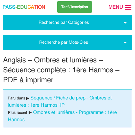
PASS
-EDU
CA
TION
MENU
Tarif / Inscription
Recherche par Catégories
Recherche par Mots-Clés
Anglais – Ombres et lumières –
Séquence complète : 1ère Harmos –
PDF à imprimer
Séquence / Fiche de prep - Ombres et
Paru dans ▶
lumières : 1ere Harmos 1P
Ombres et lumières - Programme : 1ère
Plus récent ▶
Harmos