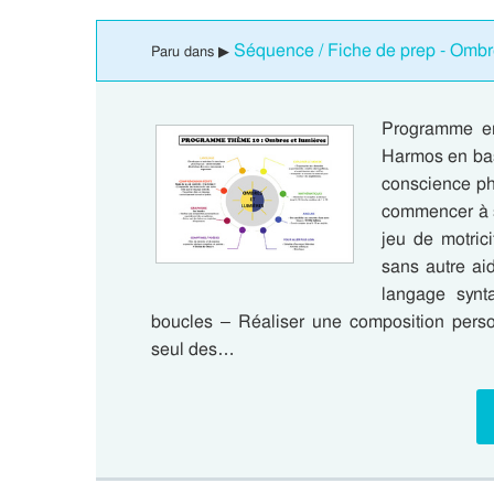
Séquence / Fiche de prep - Ombr
Paru dans ▶
Programme en
Harmos en bas
conscience ph
commencer à
jeu de motrici
sans autre ai
langage synt
boucles – Réaliser une composition perso
seul des…