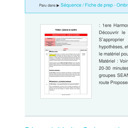
Séquence / Fiche de prep - Ombr
Paru dans ▶
: 1ere Harmo
Découvrir l
S’approprie
hypothèses, et
le matériel po
Matériel : Voi
20-30 minutes
groupes SEAN
route Proposer