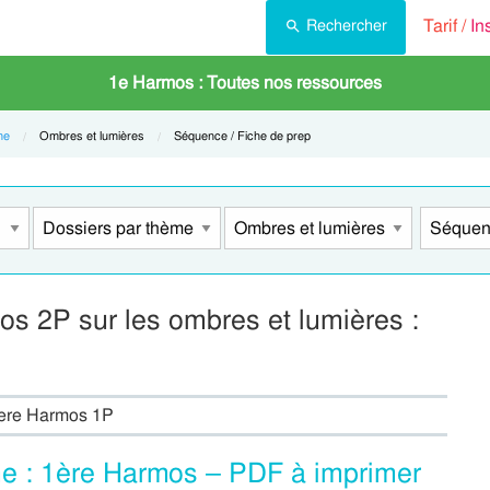
Tarif /
In
Rechercher
1e Harmos : Toutes nos ressources
me
Current:
Ombres et lumières
Current:
Séquence / Fiche de prep
s 2P sur les ombres et lumières :
 1ere Harmos 1P
e : 1ère Harmos – PDF à imprimer