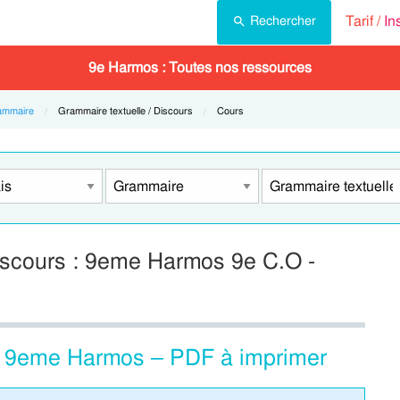
Tarif /
In
Rechercher
9e Harmos : Toutes nos ressources
ammaire
Current:
Grammaire textuelle / Discours
Current:
Cours
Discours : 9eme Harmos 9e C.O -
 : 9eme Harmos – PDF à imprimer