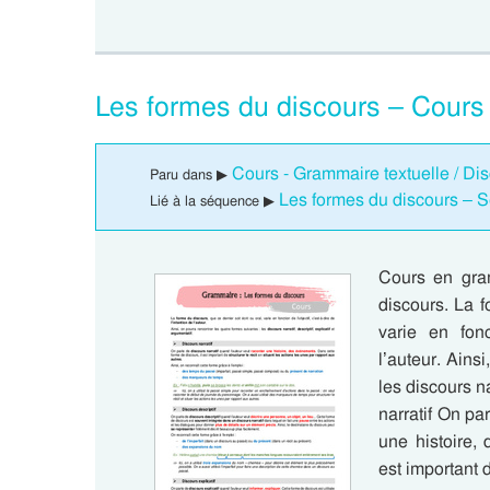
Les formes du discours – Cour
Cours - Grammaire textuelle / D
Paru dans ▶
Les formes du discours –
Lié à la séquence ▶
Cours en gra
discours. La f
varie en fonc
l’auteur. Ains
les discours na
narratif On pa
une histoire,
est important d