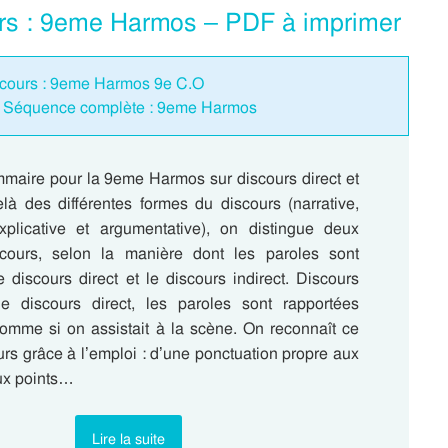
ours : 9eme Harmos – PDF à imprimer
iscours : 9eme Harmos 9e C.O
t – Séquence complète : 9eme Harmos
maire pour la 9eme Harmos sur discours direct et
elà des différentes formes du discours (narrative,
explicative et argumentative), on distingue deux
scours, selon la manière dont les paroles sont
e discours direct et le discours indirect. Discours
e discours direct, les paroles sont rapportées
comme si on assistait à la scène. On reconnaît ce
urs grâce à l’emploi : d’une ponctuation propre aux
ux points…
Lire la suite