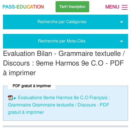
PASS
-EDU
CA
TION
MENU
Tarif / Inscription
Recherche par Catégories
Recherche par Mots-Clés
Evaluation Bilan - Grammaire textuelle /
Discours : 9eme Harmos 9e C.O - PDF
à imprimer
PDF gratuit à imprimer
Evaluations 9eme Harmos 9e C.O Français :
Grammaire Grammaire textuelle / Discours - PDF
gratuit à imprimer