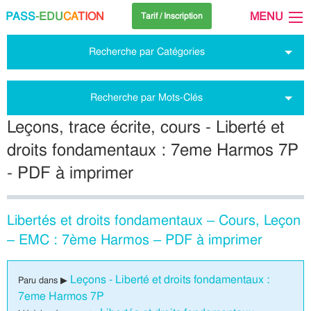
PASS
-EDU
CA
TION
MENU
Tarif / Inscription
Recherche par Catégories
Recherche par Mots-Clés
Leçons, trace écrite, cours - Liberté et
droits fondamentaux : 7eme Harmos 7P
- PDF à imprimer
Libertés et droits fondamentaux – Cours, Leçon
– EMC : 7ème Harmos – PDF à imprimer
Leçons - Liberté et droits fondamentaux :
Paru dans ▶
7eme Harmos 7P