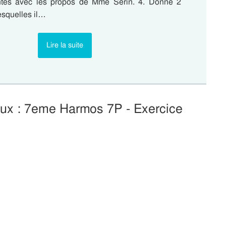
ntes avec les propos de Mme Serin. 4. Donne 2
esquelles il…
Lire la suite
taux : 7eme Harmos 7P - Exercice