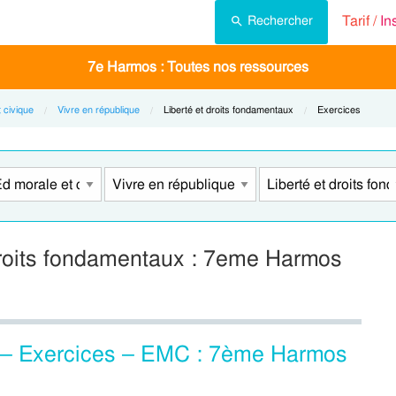
Tarif /
In
Rechercher
7e Harmos : Toutes nos ressources
 civique
Vivre en république
Current:
Liberté et droits fondamentaux
Current:
Exercices
 droits fondamentaux : 7eme Harmos
x – Exercices – EMC : 7ème Harmos