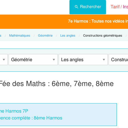
Tarif /
In
Rechercher
7e Harmos : Toutes nos vidéos in
s
Mathématiques
Géométrie
Les angles
Current:
Constructions géométriques
a Fée des Maths : 6ème, 7ème, 8ème
eme Harmos 7P
quence complète : 8ème Harmos