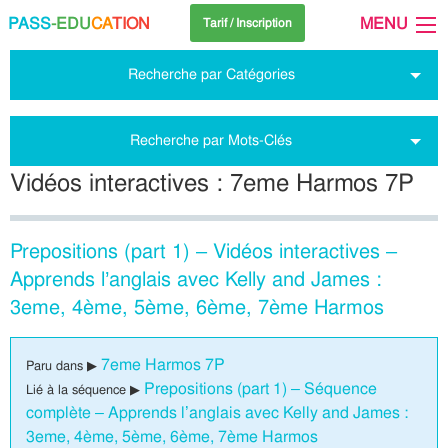
PASS
-EDU
CA
TION
MENU
Tarif / Inscription
Recherche par Catégories
Recherche par Mots-Clés
Vidéos interactives : 7eme Harmos 7P
Prepositions (part 1) – Vidéos interactives –
Apprends l’anglais avec Kelly and James :
3eme, 4ème, 5ème, 6ème, 7ème Harmos
7eme Harmos 7P
Paru dans ▶
Prepositions (part 1) – Séquence
Lié à la séquence ▶
complète – Apprends l’anglais avec Kelly and James :
3eme, 4ème, 5ème, 6ème, 7ème Harmos