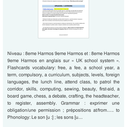
Niveau : 8eme Harmos 9eme Harmos et : 8eme Harmos
9eme Harmos en anglais sur « UK school system ».
Flashcards vocabulary: free, a fee, a school year, a
term, compulsory, a curriculum, subjects, levels, foreign
languages, the lunch line, attend class, to patrol the
corridor, skills, computing, sewing, beauty, first-aid, a
board game, chess, a debate, crafting, the headteacher,
to register, assembly. Grammar : exprimer une
obligation/une permission ; prépositions at/from….. to
Phonology: Le son [u :] ; les sons [u…