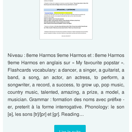
Niveau : 8eme Harmos 9eme Harmos et : 8eme Harmos
9eme Harmos en anglais sur « My favourite popstar ».
Flashcards vocabulary: a dancer, a singer, a guitarist, a
band, a song, an actor, an actress, to perform, a
songwriter, a record, a success, to grow up, pop music,
country music, talented, amazing, a prize, a model, a
musician. Grammar : formation des noms avec préfixe -
er, preterit à la forme interrogative. Phonology: le son
[ə], les sons [tr]/[pr] et [gr]. Reading…