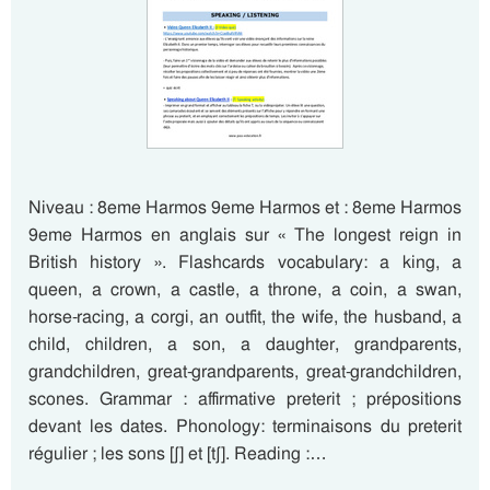
Niveau : 8eme Harmos 9eme Harmos et : 8eme Harmos
9eme Harmos en anglais sur « The longest reign in
British history ». Flashcards vocabulary: a king, a
queen, a crown, a castle, a throne, a coin, a swan,
horse-racing, a corgi, an outfit, the wife, the husband, a
child, children, a son, a daughter, grandparents,
grandchildren, great-grandparents, great-grandchildren,
scones. Grammar : affirmative preterit ; prépositions
devant les dates. Phonology: terminaisons du preterit
régulier ; les sons [ʃ] et [tʃ]. Reading :…