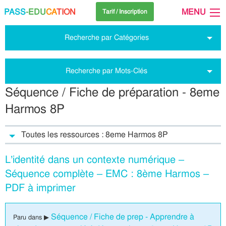
PASS
-EDU
CA
TION
MENU
Tarif / Inscription
Recherche par Catégories
Recherche par Mots-Clés
Séquence / Fiche de préparation - 8eme
Harmos 8P
Toutes les ressources : 8eme Harmos 8P
L’identité dans un contexte numérique –
Séquence complète – EMC : 8ème Harmos –
PDF à imprimer
Séquence / Fiche de prep - Apprendre à
Paru dans ▶