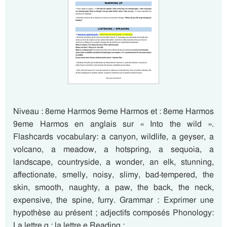
Niveau : 8eme Harmos 9eme Harmos et : 8eme Harmos
9eme Harmos en anglais sur « Into the wild ».
Flashcards vocabulary: a canyon, wildlife, a geyser, a
volcano, a meadow, a hotspring, a sequoia, a
landscape, countryside, a wonder, an elk, stunning,
affectionate, smelly, noisy, slimy, bad-tempered, the
skin, smooth, naughty, a paw, the back, the neck,
expensive, the spine, furry. Grammar : Exprimer une
hypothèse au présent ; adjectifs composés Phonology:
La lettre g ; la lettre e Reading :…