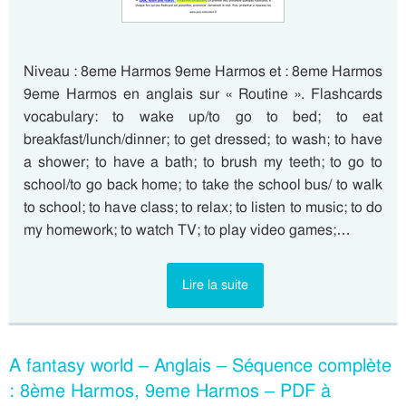
Niveau : 8eme Harmos 9eme Harmos et : 8eme Harmos
9eme Harmos en anglais sur « Routine ». Flashcards
vocabulary: to wake up/to go to bed; to eat
breakfast/lunch/dinner; to get dressed; to wash; to have
a shower; to have a bath; to brush my teeth; to go to
school/to go back home; to take the school bus/ to walk
to school; to have class; to relax; to listen to music; to do
my homework; to watch TV; to play video games;…
Lire la suite
A fantasy world – Anglais – Séquence complète
: 8ème Harmos, 9eme Harmos – PDF à