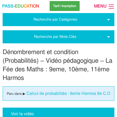
PASS
-EDU
CA
TION
MENU
Tarif / Inscription
Recherche par Catégories
Recherche par Mots-Clés
Dénombrement et condition
(Probabilités) – Vidéo pédagogique – La
Fée des Maths : 9eme, 10ème, 11ème
Harmos
Calcul de probabilités : 9eme Harmos 9e C.O
Paru dans ▶
Voir la vidéo