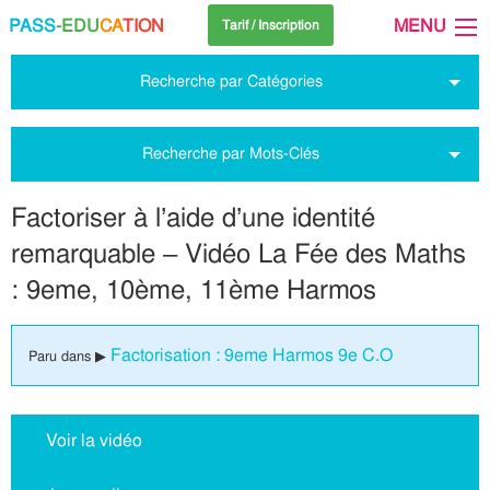
PASS
-EDU
CA
TION
MENU
Tarif / Inscription
Recherche par Catégories
Recherche par Mots-Clés
Factoriser à l’aide d’une identité
remarquable – Vidéo La Fée des Maths
: 9eme, 10ème, 11ème Harmos
Factorisation : 9eme Harmos 9e C.O
Paru dans ▶
Voir la vidéo