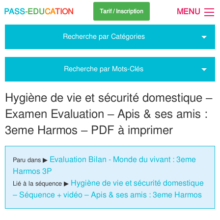
PASS
-EDU
CA
TION
MENU
Tarif / Inscription
Recherche par Catégories
Recherche par Mots-Clés
Hygiène de vie et sécurité domestique –
Examen Evaluation – Apis & ses amis :
3eme Harmos – PDF à imprimer
Evaluation Bilan - Monde du vivant : 3eme
Paru dans ▶
Harmos 3P
Hygiène de vie et sécurité domestique
Lié à la séquence ▶
– Séquence + vidéo – Apis & ses amis : 3eme Harmos