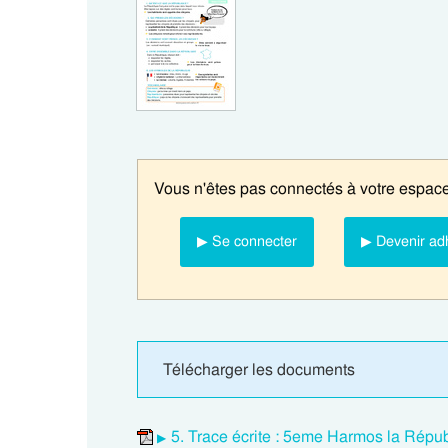
Vous n'êtes pas connectés à votre espace
▶ Se connecter
▶ Devenir ad
Télécharger les documents
5. Trace écrite : 5eme Harmos la Répub