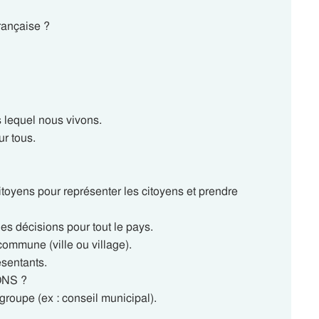
rançaise ?
 lequel nous vivons.
r tous.
itoyens pour représenter les citoyens et prendre
des décisions pour tout le pays.
commune (ville ou village).
ésentants.
ONS ?
roupe (ex : conseil municipal).