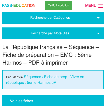
PASS
-EDU
CA
TION
MENU
Tarif / Inscription
Recherche par Catégories
Recherche par Mots-Clés
La République française – Séquence –
Fiche de préparation – EMC : 5ème
Harmos – PDF à imprimer
Séquence / Fiche de prep - Vivre en
Paru dans ▶
république : 5eme Harmos 5P
Voir les fiches