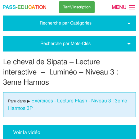
PASS
-EDU
CA
TION
MENU
Tarif / Inscription
Recherche par Catégories
Recherche par Mots-Clés
Le cheval de Sipata – Lecture
interactive – Luminéo – Niveau 3 :
3eme Harmos
Exercices - Lecture Flash - Niveau 3 : 3eme
Paru dans ▶
Harmos 3P
Voir la vidéo