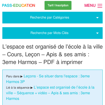
PASS
-EDU
CA
TION
MENU
Tarif / Inscription
Recherche par Catégories
Recherche par Mots-Clés
L’espace est organisé de l’école à la ville
– Cours, Leçon – Apis & ses amis :
3eme Harmos – PDF à imprimer
Leçons - Se situer dans l'espace : 3eme
Paru dans ▶
Harmos 3P
L’espace est organisé de l’école à la
Lié à la séquence ▶
ville – Séquence + vidéo – Apis & ses amis : 3eme
Harmos