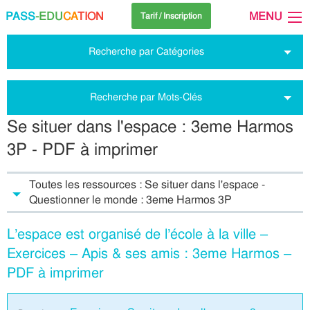
PASS
-EDU
CA
TION
MENU
Tarif / Inscription
Recherche par Catégories
Recherche par Mots-Clés
Se situer dans l'espace : 3eme Harmos
3P - PDF à imprimer
Toutes les ressources : Se situer dans l'espace -
Questionner le monde : 3eme Harmos 3P
L’espace est organisé de l’école à la ville –
Exercices – Apis & ses amis : 3eme Harmos –
PDF à imprimer