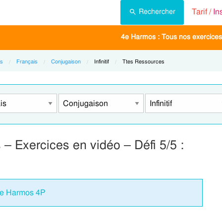
Tarif /
In
Rechercher
4e Harmos : Tous nos exercices
s
Français
Conjugaison
Current:
Infinitif
Current:
Ttes Ressources
s – Exercices en vidéo – Défi 5/5 :
4eme Harmos 4P