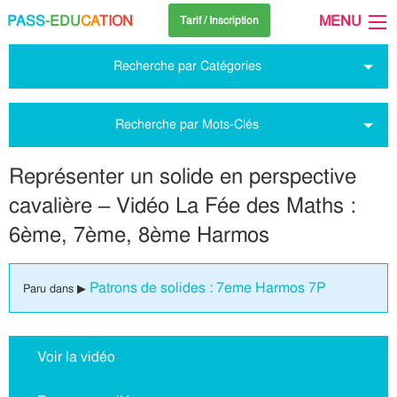
PASS
-EDU
CA
TION
MENU
Tarif / Inscription
Recherche par Catégories
Recherche par Mots-Clés
Représenter un solide en perspective
cavalière – Vidéo La Fée des Maths :
6ème, 7ème, 8ème Harmos
Patrons de solides : 7eme Harmos 7P
Paru dans ▶
Voir la vidéo