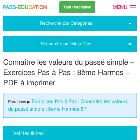
PASS
-EDU
CA
TION
MENU
Tarif / Inscription
Recherche par Catégories
Recherche par Mots-Clés
Connaître les valeurs du passé simple –
Exercices Pas à Pas : 8ème Harmos –
PDF à imprimer
Exercices Pas à Pas : Connaître les valeurs
Paru dans ▶
du passé simple : 8eme Harmos 8P
Voir les fiches