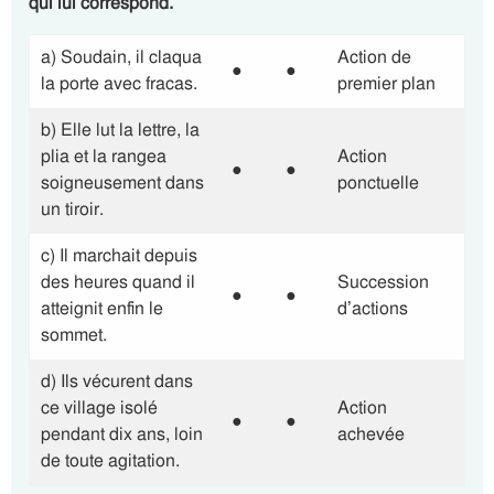
qui lui correspond.
a) Soudain, il claqua
Action de
●
●
la porte avec fracas.
premier plan
b) Elle lut la lettre, la
plia et la rangea
Action
●
●
soigneusement dans
ponctuelle
un tiroir.
c) Il marchait depuis
des heures quand il
Succession
●
●
atteignit enfin le
d’actions
sommet.
d) Ils vécurent dans
ce village isolé
Action
●
●
pendant dix ans, loin
achevée
de toute agitation.