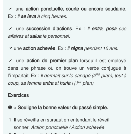
📌 une
action ponctuelle, courte ou encore soudaine
.
Ex :
Il
se leva
à cinq heures.
📌 une
succession d’actions
. Ex :
Il
entra
,
posa
ses
affaires et
salua
le personnel.
📌 une
action achevée
. Ex :
Il
régna
pendant 10 ans
.
📌 une
action de premier plan
lorsqu’il est employé
dans une phrase où on trouve un verbe conjugué à
nd
l’imparfait. Ex :
Il dormait sur le canapé (2
plan), tout à
er
coup, sa femme
entra
et
hurla
! (1
plan)
Exercices
❶
⭐
Souligne la bonne valeur du passé simple.
Il se réveilla en sursaut en entendant le réveil
sonner.
Action ponctuelle / Action achevée