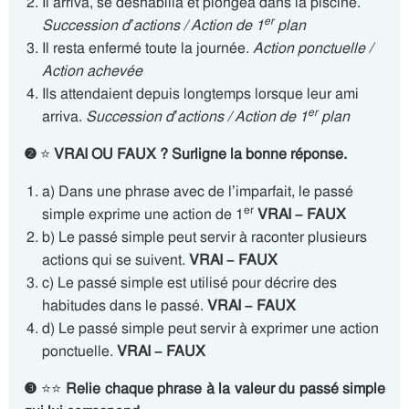
Il arriva, se déshabilla et plongea dans la piscine.
er
Succession d’actions / Action de 1
plan
Il resta enfermé toute la journée.
Action ponctuelle /
Action achevée
Ils attendaient depuis longtemps lorsque leur ami
er
arriva.
Succession d’actions / Action de 1
plan
❷
⭐
VRAI OU FAUX ? Surligne la bonne réponse.
a) Dans une phrase avec de l’imparfait, le passé
er
simple exprime une action de 1
VRAI – FAUX
b) Le passé simple peut servir à raconter plusieurs
actions qui se suivent.
VRAI – FAUX
c) Le passé simple est utilisé pour décrire des
habitudes dans le passé.
VRAI – FAUX
d) Le passé simple peut servir à exprimer une action
ponctuelle.
VRAI – FAUX
❸
⭐⭐
Relie chaque phrase à la valeur du passé simple