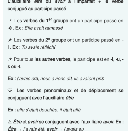
L’auxiliaire
être
ou
avoir
à l’imparfait
+ le verbe
conjugué au participe passé
er
📌 Les
verbes du 1
groupe
ont un participe passé en
-é .
Ex :
Elle avait ramass
é
e
📌 Les
verbes du 2
groupe
ont un participe passé en
-
i .
Ex
:
Tu avais réfléch
i
📌 Pour tous
les autres verbes
, le participe est en
-i, -u, -
s ou -t
.
Ex :
j’
avais
cr
u
, nous avions di
t
, ils avaient pri
s
💡
Les verbes pronominaux et de déplacement se
conjuguent avec l’auxiliaire
être
.
Ex :
elle s’était douchée, il était allé
⚠
Être
et
avoir
se conjuguent avec l’auxiliaire
avoir
.
Ex :
Être
→ j’avais été,
avoir
→ j’avais eu