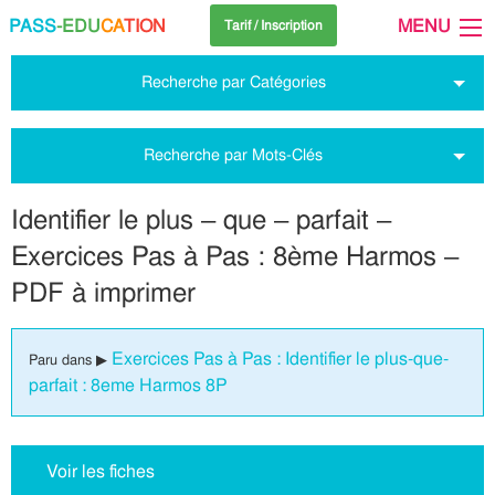
PASS
-EDU
CA
TION
MENU
Tarif / Inscription
Recherche par Catégories
Recherche par Mots-Clés
Identifier le plus – que – parfait –
Exercices Pas à Pas : 8ème Harmos –
PDF à imprimer
Exercices Pas à Pas : Identifier le plus-que-
Paru dans ▶
parfait : 8eme Harmos 8P
Voir les fiches