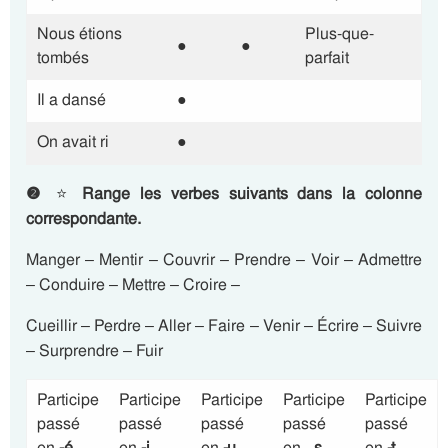
Nous étions
Plus-que-
●
●
tombés
parfait
Il a dansé
●
On avait ri
●
❷
⭐
Range les verbes suivants dans la colonne
correspondante.
Manger – Mentir – Couvrir – Prendre – Voir – Admettre
– Conduire – Mettre – Croire –
Cueillir – Perdre – Aller – Faire – Venir – Écrire – Suivre
– Surprendre – Fuir
Participe
Participe
Participe
Participe
Participe
passé
passé
passé
passé
passé
en
-é
en
-i
en
-u
en –
s
en
-t