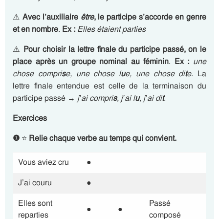
⚠
Avec l’auxiliaire
être
, le participe s’accorde en genre
et en nombre
.
Ex :
Elles étaient parties
⚠️
Pour choisir la lettre finale du participe passé, on le
place après un groupe nominal au féminin
.
Ex :
une
chose compri
s
e, une chose l
u
e, une chose di
t
e
. La
lettre finale entendue est celle de la terminaison du
participe passé →
j’ai compri
s
, j’ai l
u
, j’ai di
t
.
Exercices
❶
⭐
Relie chaque verbe au temps qui convient.
Vous aviez cru
●
J’ai couru
●
Elles sont
Passé
●
●
reparties
composé