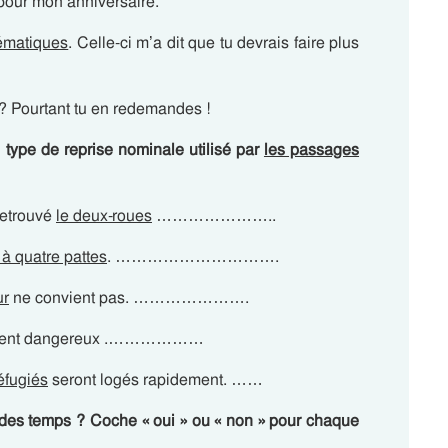
pour mon anniversaire.
ématiques
. Celle-ci m’a dit que tu devrais faire plus
? Pourtant tu en redemandes !
 type de reprise nominale utilisé par
les passages
retrouvé
le deux-roues
…………………..
 quatre pattes
. ………………………….
ur
ne convient pas. ………………….
rement dangereux .………………
éfugiés
seront logés rapidement. ……
 des temps ? Coche « oui » ou « non » pour chaque