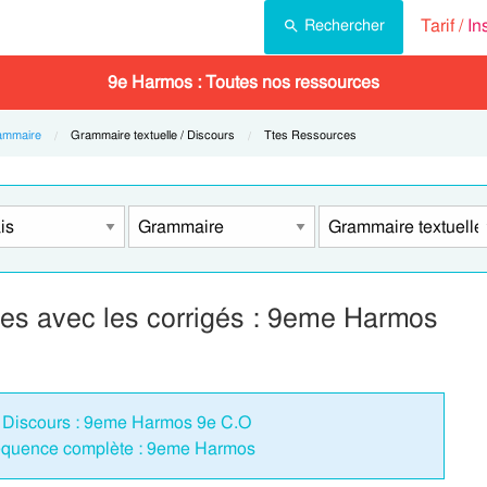
Tarif /
In
Rechercher
9e Harmos : Toutes nos ressources
ammaire
Current:
Grammaire textuelle / Discours
Current:
Ttes Ressources
ces avec les corrigés : 9eme Harmos
 / Discours : 9eme Harmos 9e C.O
Séquence complète : 9eme Harmos