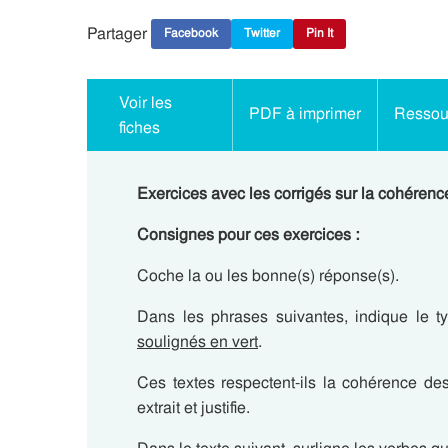
Partager
Facebook
Twitter
Pin It
Voir les
PDF à imprimer
Ressour
fiches
Exercices avec les corrigés sur la cohérenc
Consignes pour ces exercices :
Coche la ou les bonne(s) réponse(s).
Dans les phrases suivantes, indique le t
soulignés en vert
.
Ces textes respectent-ils la cohérence d
extrait et justifie.