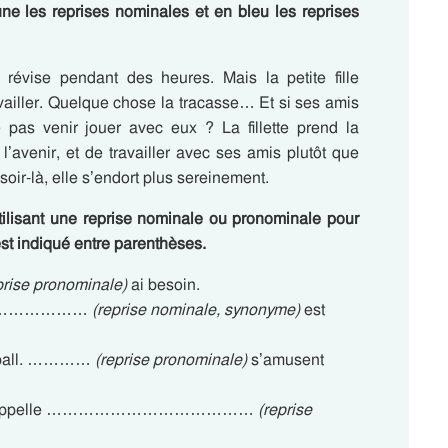
une les reprises nominales et en bleu les reprises
 révise pendant des heures. Mais la petite fille
ailler. Quelque chose la tracasse… Et si ses amis
se pas venir jouer avec eux ? La fillette prend la
’avenir, et de travailler avec ses amis plutôt que
oir-là, elle s’endort plus sereinement.
ilisant une reprise nominale ou pronominale pour
est indiqué entre parenthèses.
prise pronominale)
ai besoin.
………………………
(reprise nominale, synonyme)
est
otball. …………
(reprise pronominale)
s’amusent
n les appelle …………………………………
(reprise