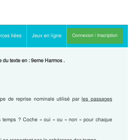
ces liées
Jeux en ligne
Connexion / Inscription
e du texte en : 9eme Harmos .
ype de reprise nominale utilisé par
les passages
es temps ? Coche « oui » ou « non » pour chaque