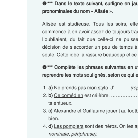
❻
***
Dans le texte suivant, surligne en ja
pronominales du nom « Alisée ».
Alisée
est studieuse. Tous les soirs, elle
commence à en avoir assez de toujours trav
l’oubliaient, du fait que celle-ci ne puis
décision de s’accorder un peu de temps à l
seule. Cette idée la rassure beaucoup et ce s
❼
***
Complète les phrases suivantes en ut
reprendre les mots soulignés, selon ce qui 
a)
Ne prends pas
mon stylo
. J’………
(re
b)
Ce comédien
est célèbre. ……
talentueux.
c)
Alexandre et Guillaume
jouent au fo
bien.
d)
Les pompiers
sont des héros. O
nominale, périphrase)
.