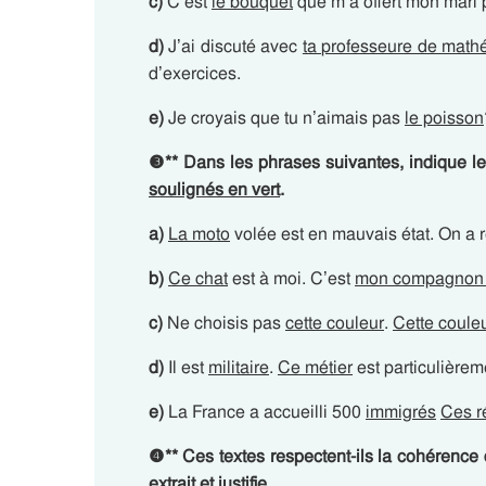
c)
C’est
le bouquet
que m’a offert mon mari 
d)
J’ai discuté avec
ta professeure de math
d’exercices.
e)
Je croyais que tu n’aimais pas
le poisson
❸
**
Dans les phrases suivantes, indique le
soulignés en vert
.
a)
La moto
volée est en mauvais état. On a 
b)
Ce chat
est à moi. C’est
mon compagnon à
c)
Ne choisis pas
cette couleur
.
Cette coule
d)
Il est
militaire
.
Ce métier
est particuliè
e)
La France a accueilli 500
immigrés
Ces r
❹
**
Ces textes respectent-ils la cohérence
extrait et justifie.