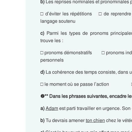
b)
Les reprises nominales et pronominales p
□ d’éviter les répétitions □ de reprendre
langage soutenu
c)
Parmi les types de pronoms principalem
trouve les :
□ pronoms démonstratifs □ pronoms i
personnels
d)
La cohérence des temps consiste, dans un
□ le moment où se passe l’action □ 
❷
**
Dans les phrases suivantes, encadre le
a)
Adam
est parti travailler en urgence. Son
b)
Tu devrais amener
ton chien
chez le vétér