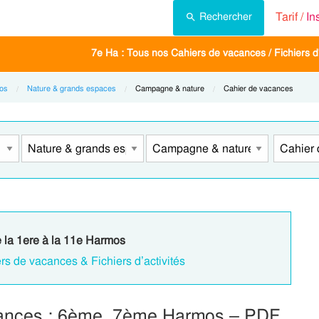
Tarif /
In
Rechercher
7e Ha : Tous nos Cahiers de vacances / Fichiers d'
os
Nature & grands espaces
Current:
Campagne & nature
Current:
Cahier de vacances
e la 1ere à la 11e Harmos
rs de vacances & Fichiers d’activités
cances : 6ème, 7ème Harmos – PDF