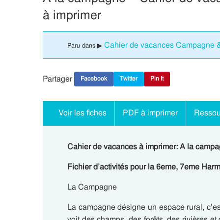
à imprimer
Cahier de vacances Campagne &
Paru dans ▶
Partager
Facebook
Twitter
Pin It
Voir les fiches
PDF à imprimer
Ressou
Cahier de vacances à imprimer: A la camp
Fichier d’activités pour la 6eme, 7eme Har
La Campagne
La campagne désigne un espace
rural
, c’e
voit des champs, des forêts, des rivières e