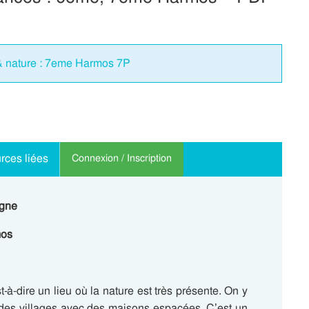
 nature : 7eme Harmos 7P
rces liées
Connexion / Inscription
agne
mos
st-à-dire un lieu où la
nature est très présente
. On y
t des villages avec des maisons espacées. C’est un