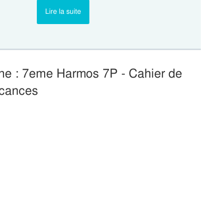
Lire la suite
ine : 7eme Harmos 7P - Cahier de
cances