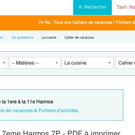
Tarif /
In
Rechercher
7e Ha : Tous nos Cahiers de vacances / Fichiers d'
os
Vie quotidienne
Current:
La cuisine
Current:
Cahier de vacances
e la 1ere à la 11e Harmos
rs de vacances & Fichiers d’activités
 : 7eme Harmos 7P - PDF à imprimer