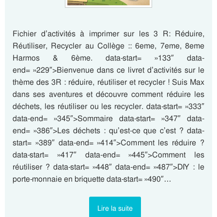
Fichier d’activités à imprimer sur les 3 R: Réduire,
Réutiliser, Recycler au Collège :: 6eme, 7eme, 8eme
Harmos & 6ème. data-start= »133″ data-
end= »229″>Bienvenue dans ce livret d’activités sur le
thème des 3R : réduire, réutiliser et recycler ! Suis Max
dans ses aventures et découvre comment réduire les
déchets, les réutiliser ou les recycler. data-start= »333″
data-end= »345″>Sommaire data-start= »347″ data-
end= »386″>Les déchets : qu’est-ce que c’est ? data-
start= »389″ data-end= »414″>Comment les réduire ?
data-start= »417″ data-end= »445″>Comment les
réutiliser ? data-start= »448″ data-end= »487″>DIY : le
porte-monnaie en briquette data-start= »490″…
Lire la suite