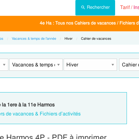
Tarif /
In
Rechercher
4e Ha : Tous nos Cahiers de vacances / Fichiers d'
os
Vacances & temps de l’année
Current:
Hiver
Current:
Cahier de vacances
e la 1ere à la 11e Harmos
rs de vacances & Fichiers d’activités
me Harmos 4P - PDF à imprimer