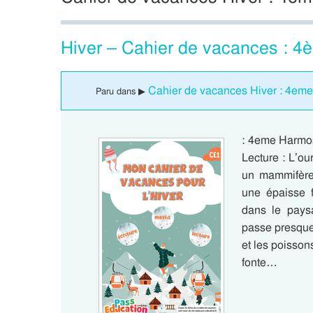
Hiver – Cahier de vacances : 
Cahier de vacances Hiver : 4em
Paru dans ▶
: 4eme Harmos
Lecture : L’ou
un mammifère 
une épaisse f
dans le paysa
passe presque
et les poissons
fonte…