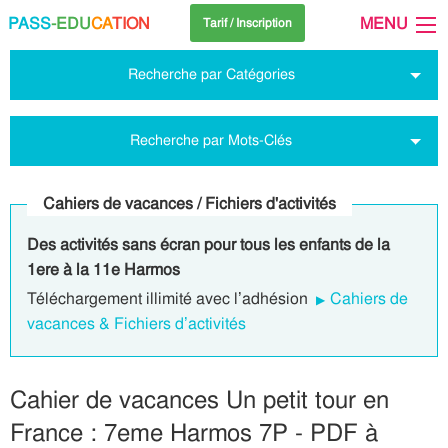
PASS
-EDU
CA
TION
MENU
Tarif / Inscription
Recherche par Catégories
Recherche par Mots-Clés
Cahiers de vacances / Fichiers d'activités
Des activités sans écran pour tous les enfants de la
1ere à la 11e Harmos
Téléchargement illimité avec l’adhésion
Cahiers de
vacances & Fichiers d’activités
Cahier de vacances Un petit tour en
France : 7eme Harmos 7P - PDF à